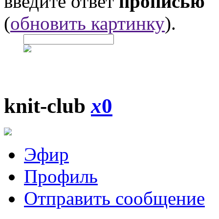
введите ответ
прописью
(
обновить картинку
).
knit-club
x
0
Эфир
Профиль
Отправить сообщение