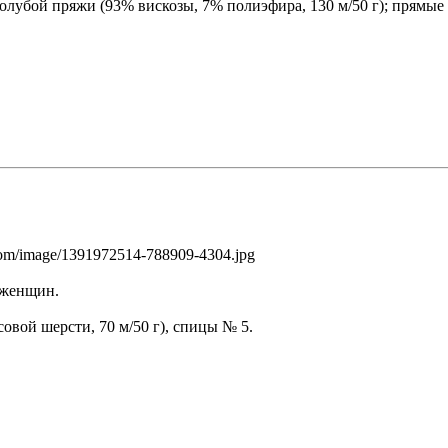
 голубой пряжи (93% вискозы, 7% полиэфира, 130 м/50 г); прямые
х женщин.
совой шерсти, 70 м/50 г), спицы № 5.