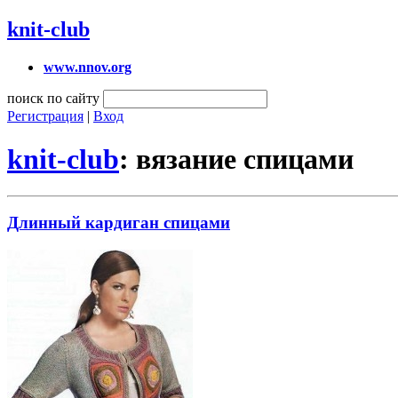
knit-club
www.nnov.org
поиск по сайту
Регистрация
|
Вход
knit-club
: вязание спицами
Длинный кардиган спицами