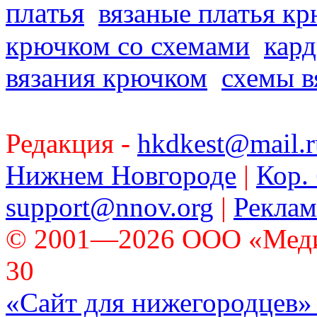
платья
вязаные платья к
крючком со схемами
кард
вязания крючком
схемы в
Редакция -
hkdkest@mail.r
Нижнем Новгороде
|
Кор. 
support@nnov.org
|
Реклам
© 2001—2026 ООО «Медиа 
30
«Сайт для нижегородцев» 