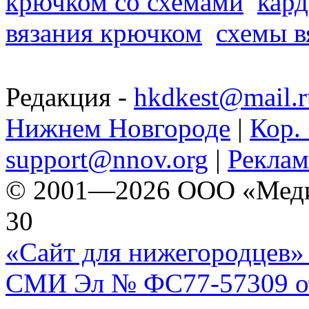
крючком со схемами
кард
вязания крючком
схемы в
Редакция -
hkdkest@mail.r
Нижнем Новгороде
|
Кор. 
support@nnov.org
|
Реклам
© 2001—2026 ООО «Медиа 
30
«Сайт для нижегородцев» 
СМИ Эл № ФС77-57309 от 