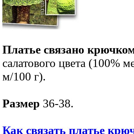
Платье связано крючко
салатового цвета (100% м
м/100 г).
Размер
36-38.
Как связать платье крю