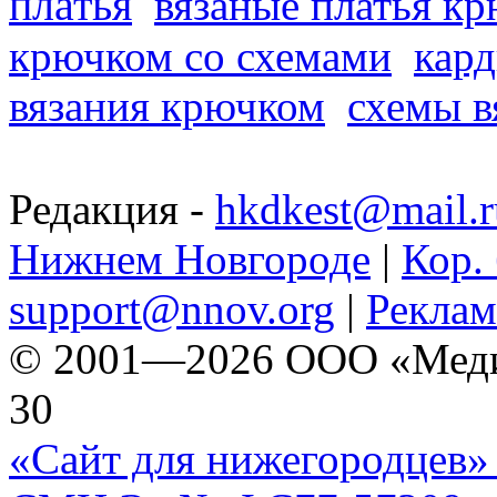
платья
вязаные платья к
крючком со схемами
кард
вязания крючком
схемы в
Редакция -
hkdkest@mail.r
Нижнем Новгороде
|
Кор. 
support@nnov.org
|
Реклам
© 2001—2026 ООО «Медиа 
30
«Сайт для нижегородцев» 