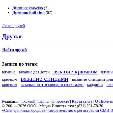
Дневник knit-club
(2)
Дневник knit-club
(67)
Лента друзей
Друзья
Найти друзей
Записи по тегам
вязание крючком
вязание
вязание для детей
вязан
вязание спицами
вязание спицами дл
крючком
крючком
вязаные платья крючком со схемами
кардиган
пла
Редакция -
hkdkest@mail.ru
|
О проекте
|
Карта сайта
|
О Нижнем
© 2001—2026 ООО «Медиа Инвест», тел.: (831) 291-78-30
«Сайт для нижегородцев» свидетельство о регистрации СМИ Эл