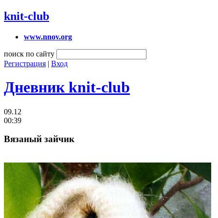
knit-club
www.nnov.org
поиск по сайту
Регистрация
|
Вход
Дневник knit-club
09.12
00:39
Вязаный зайчик