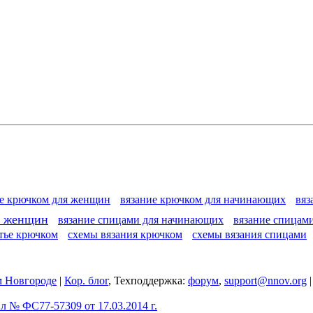
ие крючком для женщин
вязание крючком для начинающих
вяз
я женщин
вязание спицами для начинающих
вязание спицам
тье крючком
схемы вязания крючком
схемы вязания спицами
 Новгороде
|
Кор. блог
, Техподдержка:
форум
,
support@nnov.org
 № ФС77-57309 от 17.03.2014 г.