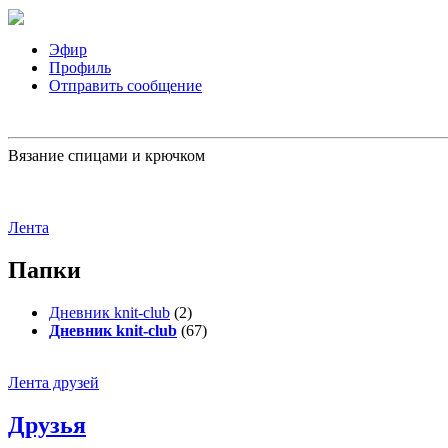
Эфир
Профиль
Отправить сообщение
Вязание спицами и крючком
Лента
Папки
Дневник knit-club
(2)
Дневник knit-club
(67)
Лента друзей
Друзья