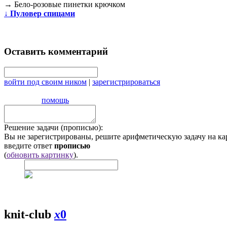
→
Бело-розовые пинетки крючком
↓
Пуловер спицами
Оставить комментарий
войти под своим ником
|
зарегистрироваться
помощь
Решение задачи (прописью):
Вы не зарегистрированы, решите арифметическую задачу на ка
введите ответ
прописью
(
обновить картинку
).
knit-club
x
0