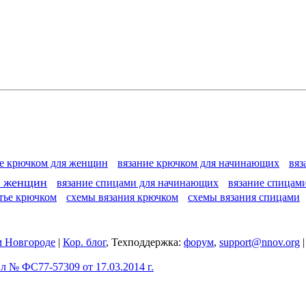
ие крючком для женщин
вязание крючком для начинающих
вяз
я женщин
вязание спицами для начинающих
вязание спицам
тье крючком
схемы вязания крючком
схемы вязания спицами
 Новгороде
|
Кор. блог
, Техподдержка:
форум
,
support@nnov.org
 № ФС77-57309 от 17.03.2014 г.