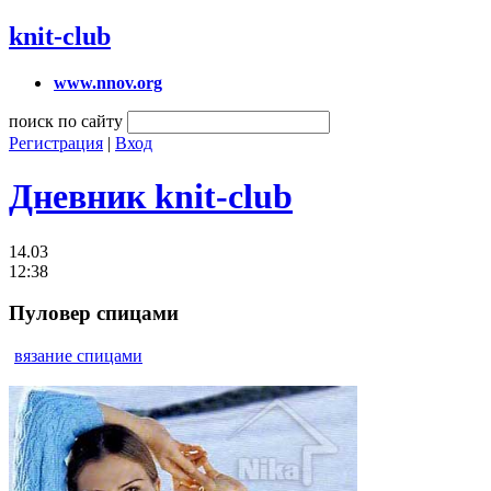
knit-club
www.nnov.org
поиск по сайту
Регистрация
|
Вход
Дневник knit-club
14.03
12:38
Пуловер спицами
вязание спицами