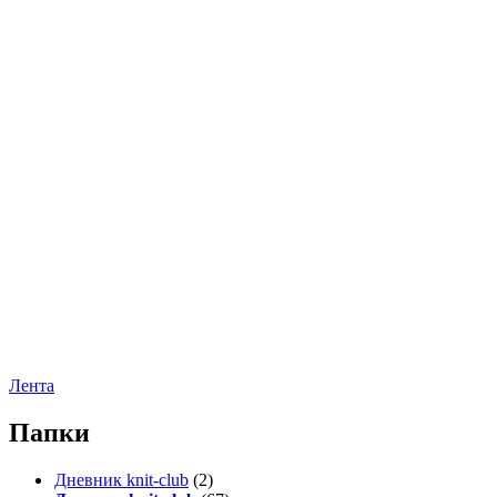
Лента
Папки
Дневник knit-club
(2)