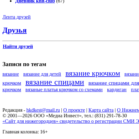
Дневник knit-club
(67)
Лента друзей
Друзья
Найти друзей
Записи по тегам
вязание крючком
вязание
вязание для детей
вязан
вязание спицами
вязание спицами дл
крючком
крючком
вязаные платья крючком со схемами
кардиган
пла
Редакция -
hkdkest@mail.ru
|
О проекте
|
Карта сайта
|
О Нижнем
© 2001—2026 ООО «Медиа Инвест», тел.: (831) 291-78-30
«Сайт для нижегородцев» свидетельство о регистрации СМИ Эл
Главная колонка: 16+