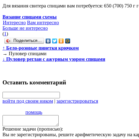
Для вязания свитера спицами вам потребуется: 650 (700) 750 г
Вязание спицами схемы
Интересно
Вам интересно
Больше не интересно
(
1
)
Поделиться…
↑
Бело-розовые пинетки крючком
→
Пуловер спицами
↓
Пуловер реглан с ажурным узором спицами
Оставить комментарий
войти под своим ником
|
зарегистрироваться
помощь
Решение задачи (прописью):
Вы не зарегистрированы, решите арифметическую задачу на ка