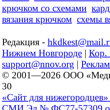
крючком со схемами
кард
вязания крючком
схемы в
Редакция -
hkdkest@mail.r
Нижнем Новгороде
|
Кор. 
support@nnov.org
|
Реклам
© 2001—2026 ООО «Медиа 
30
«Сайт для нижегородцев» 
СМИ Эл № ФС77-57309 от 