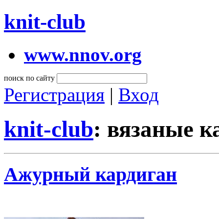
knit-club
www.nnov.org
поиск по сайту
Регистрация
|
Вход
knit-club
: вязаные 
Ажурный кардиган