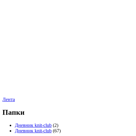
Лента
Папки
Дневник knit-club
(2)
Дневник knit-club
(67)