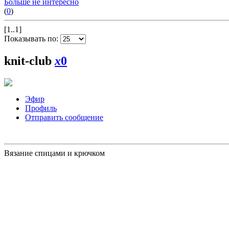
Больше не интересно
(
0
)
[1..1]
Показывать по:
knit-club
x
0
Эфир
Профиль
Отправить сообщение
Вязание спицами и крючком