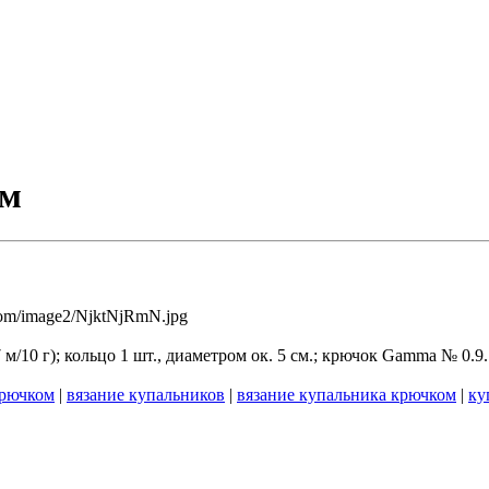
ом
/10 г); кольцо 1 шт., диаметром ок. 5 см.; крючок Gamma № 0.9.
крючком
|
вязание купальников
|
вязание купальника крючком
|
ку