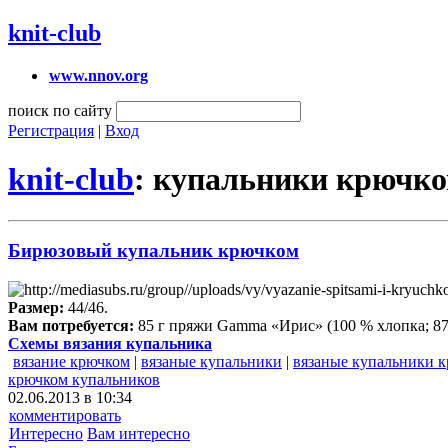
knit-club
www.nnov.org
поиск по сайту
Регистрация
|
Вход
knit-club
: купальники крючк
Бирюзовый купальник крючком
Размер:
44/46.
Вам потребуется:
85 г пряжи Gamma «Ирис» (100 % хлопка; 87 м
Схемы вязания купальника
вязание крючком
|
вязаные купальники
|
вязаные купальники 
крючком купальников
02.06.2013 в 10:34
комментировать
Интересно
Вам интересно