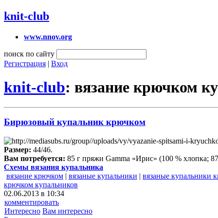
knit-club
www.nnov.org
поиск по сайту
Регистрация
|
Вход
knit-club
: вязание крючком к
Бирюзовый купальник крючком
Размер:
44/46.
Вам потребуется:
85 г пряжи Gamma «Ирис» (100 % хлопка; 87 м
Схемы вязания купальника
вязание крючком
|
вязаные купальники
|
вязаные купальники 
крючком купальников
02.06.2013 в 10:34
комментировать
Интересно
Вам интересно