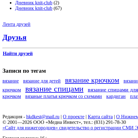
Дневник knit-club
(2)
Дневник knit-club
(67)
Лента друзей
Друзья
Найти друзей
Записи по тегам
вязание крючком
вязание
вязание для детей
вязан
вязание спицами
вязание спицами дл
крючком
крючком
вязаные платья крючком со схемами
кардиган
пла
Редакция -
hkdkest@mail.ru
|
О проекте
|
Карта сайта
|
О Нижнем
© 2001—2026 ООО «Медиа Инвест», тел.: (831) 291-78-30
«Сайт для нижегородцев» свидетельство о регистрации СМИ Эл