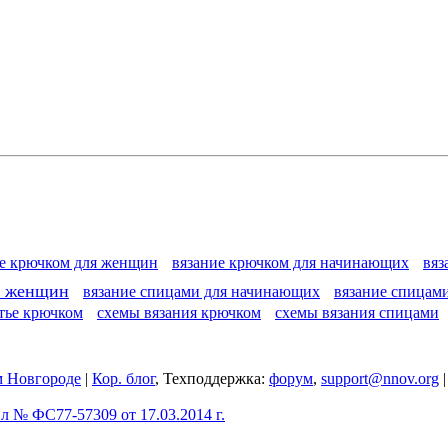
ие крючком для женщин
вязание крючком для начинающих
вяз
я женщин
вязание спицами для начинающих
вязание спицам
тье крючком
схемы вязания крючком
схемы вязания спицами
 Новгороде
|
Кор. блог
, Техподдержка:
форум
,
support@nnov.org
 № ФС77-57309 от 17.03.2014 г.