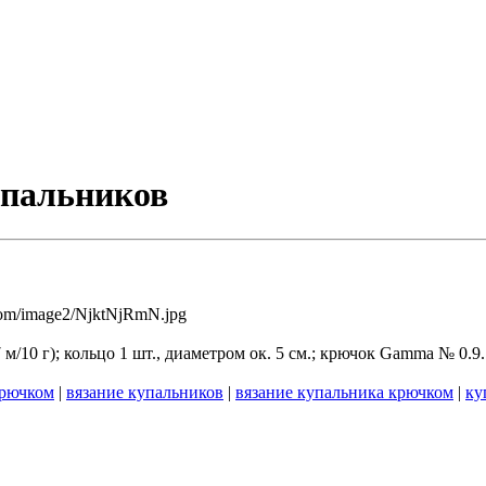
упальников
/10 г); кольцо 1 шт., диаметром ок. 5 см.; крючок Gamma № 0.9.
крючком
|
вязание купальников
|
вязание купальника крючком
|
ку