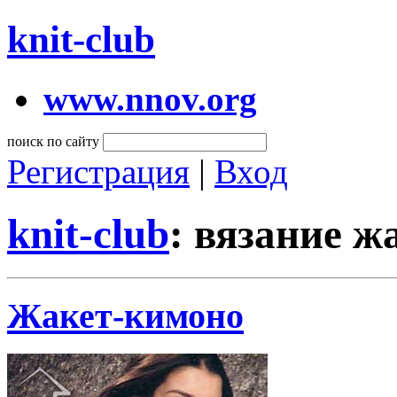
knit-club
www.nnov.org
поиск по сайту
Регистрация
|
Вход
knit-club
: вязание ж
Жакет-кимоно