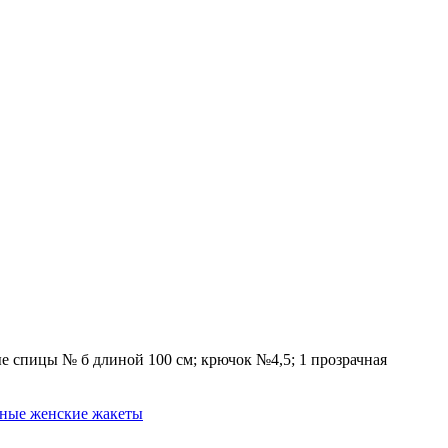
вые спицы № б длиной 100 см; крючок №4,5; 1 прозрачная
аные женские жакеты