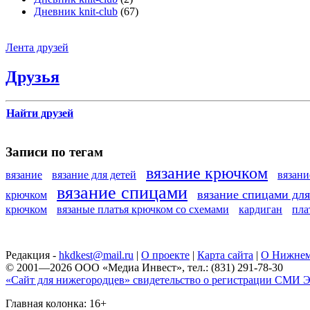
Дневник knit-club
(67)
Лента друзей
Друзья
Найти друзей
Записи по тегам
вязание крючком
вязание
вязание для детей
вязан
вязание спицами
вязание спицами дл
крючком
крючком
вязаные платья крючком со схемами
кардиган
пла
Редакция -
hkdkest@mail.ru
|
О проекте
|
Карта сайта
|
О Нижнем
© 2001—2026 ООО «Медиа Инвест», тел.: (831) 291-78-30
«Сайт для нижегородцев» свидетельство о регистрации СМИ Эл
Главная колонка: 16+