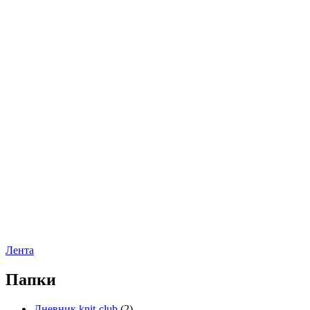
Лента
Папки
Дневник knit-club
(2)