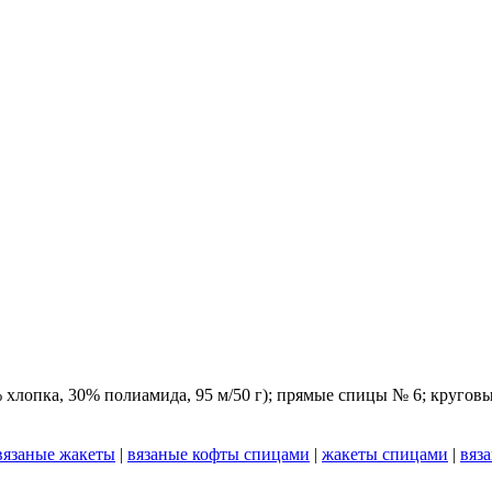
0% хлопка, 30% полиамида, 95 м/50 г); прямые спицы № 6; круго
вязаные жакеты
|
вязаные кофты спицами
|
жакеты спицами
|
вяз