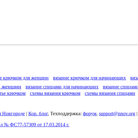
ие крючком для женщин
вязание крючком для начинающих
вяз
я женщин
вязание спицами для начинающих
вязание спицам
тье крючком
схемы вязания крючком
схемы вязания спицами
 Новгороде
|
Кор. блог
, Техподдержка:
форум
,
support@nnov.org
 № ФС77-57309 от 17.03.2014 г.