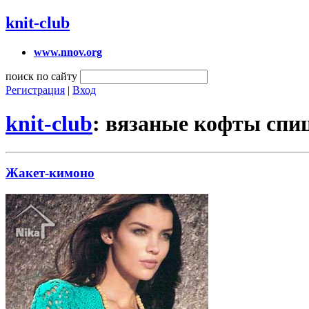
knit-club
www.nnov.org
поиск по сайту
Регистрация
|
Вход
knit-club
: вязаные кофты спи
Жакет-кимоно