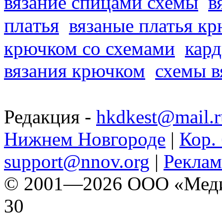
вязание спицами схемы
в
платья
вязаные платья к
крючком со схемами
кард
вязания крючком
схемы в
Редакция -
hkdkest@mail.r
Нижнем Новгороде
|
Кор. 
support@nnov.org
|
Реклам
© 2001—2026 ООО «Медиа 
30