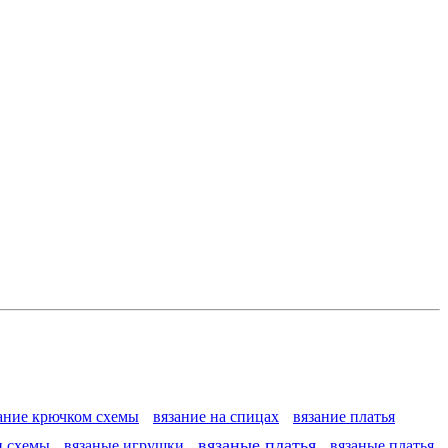
ание крючком схемы
вязание на спицах
вязание платья
вязаные платья
и схемы
вязаные игрушки
вязаные платья