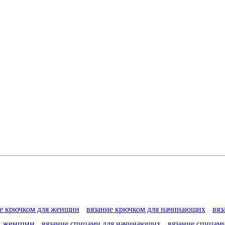
ие крючком для женщин
вязание крючком для начинающих
вяз
я женщин
вязание спицами для начинающих
вязание спицам