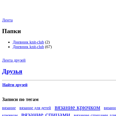
Лента
Папки
Дневник knit-club
(2)
Дневник knit-club
(67)
Лента друзей
Друзья
Найти друзей
Записи по тегам
вязание крючком
вязание
вязание для детей
вязан
вязание спицами
вязание спицами дл
крючком