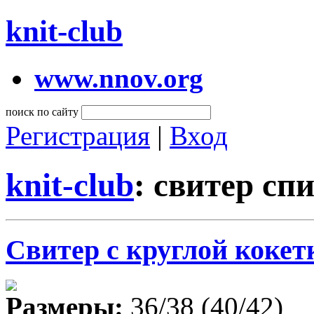
knit-club
www.nnov.org
поиск по сайту
Регистрация
|
Вход
knit-club
: свитер сп
Свитер с круглой кокет
Размеры:
36/38 (40/42)