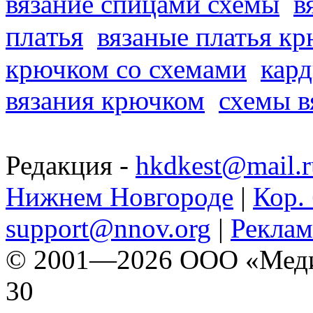
вязание спицами схемы
в
платья
вязаные платья к
крючком со схемами
кард
вязания крючком
схемы в
Редакция -
hkdkest@mail.r
Нижнем Новгороде
|
Кор. 
support@nnov.org
|
Реклам
© 2001—2026 ООО «Медиа 
30