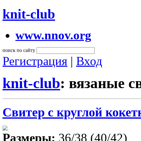
knit-club
www.nnov.org
поиск по сайту
Регистрация
|
Вход
knit-club
: вязаные с
Свитер с круглой кокет
Размеры:
36/38 (40/42)