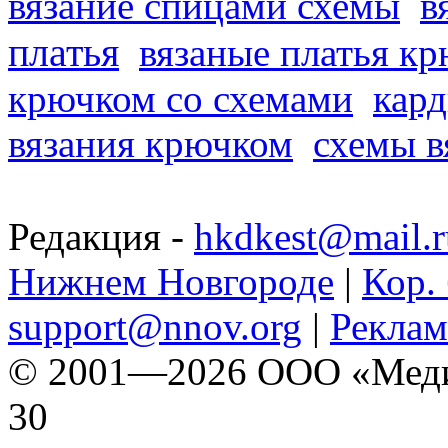
вязание спицами схемы
в
платья
вязаные платья к
крючком со схемами
кард
вязания крючком
схемы в
Редакция -
hkdkest@mail.r
Нижнем Новгороде
|
Кор. 
support@nnov.org
|
Реклам
© 2001—2026 ООО «Медиа 
30