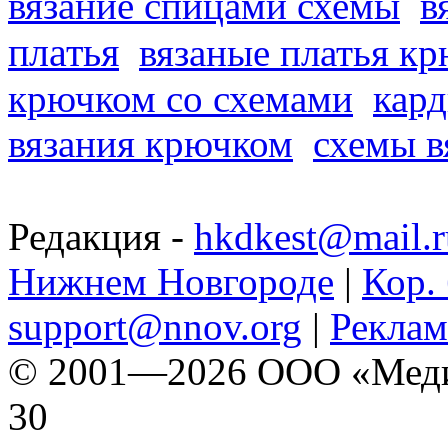
вязание спицами схемы
в
платья
вязаные платья к
крючком со схемами
кард
вязания крючком
схемы в
Редакция -
hkdkest@mail.r
Нижнем Новгороде
|
Кор. 
support@nnov.org
|
Реклам
© 2001—2026 ООО «Медиа 
30