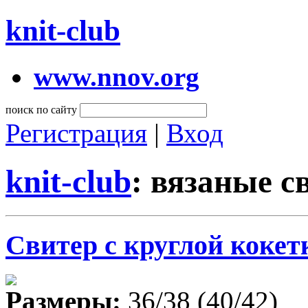
knit-club
www.nnov.org
поиск по сайту
Регистрация
|
Вход
knit-club
: вязаные с
Свитер с круглой кокет
Размеры:
36/38 (40/42)