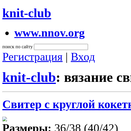
knit-club
www.nnov.org
поиск по сайту
Регистрация
|
Вход
knit-club
: вязание с
Свитер с круглой кокет
Размеры:
36/38 (40/42)